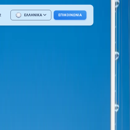
t
ΕΛΛΗΝΙΚΆ
ΕΠΙΚΟΙΝΩΝΊΑ
English
Türkçe
Deutsch
Français
Dansk
Suomi
Ελληνικά
Norsk
中文
한국어