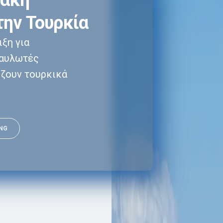
ιακή
ην Τουρκία
ξη για
ναυλωτές
ζουν τουρκικά
ING